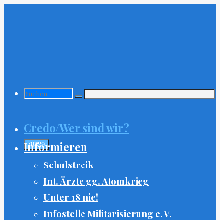
Zum
Inhalt
springen
Suchen
Credo/Wer sind wir?
nach:
Informieren
Schulstreik
Int. Ärzte gg. Atomkrieg
Unter 18 nie!
Infostelle Militarisierung e. V.