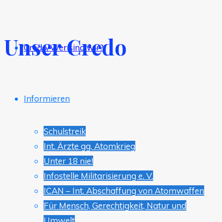
Unser Credo
Credo/Wer sind wir?
Informieren
Schulstreik
Int. Ärzte gg. Atomkrieg
Unter 18 nie!
Infostelle Militarisierung e. V.
ICAN – Int. Abschaffung von Atomwaffen
Für Mensch, Gerechtigkeit, Natur und
Umwelt