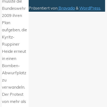
musste die
Präsentiert von
Bravada
&
WordPress
.
Bundeswehr
2009 ihren
Plan
aufgeben, die
Kyritz-
Ruppiner
Heide erneut
in einen
Bomben-
Abwurfplatz
zu
verwandeln.
Der Protest
von mehr als