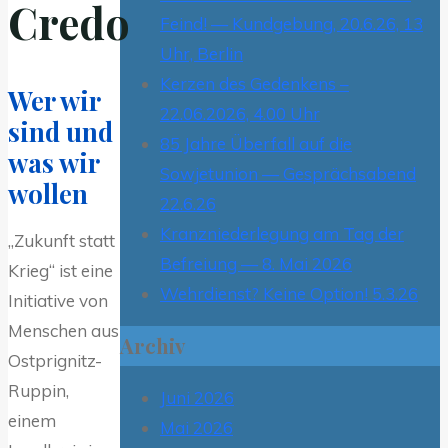
Credo
Feind! — Kundgebung, 20.6.26, 13
Uhr, Berlin
Kerzen des Gedenkens –
Wer wir
22.06.2026, 4.00 Uhr
sind und
85 Jahre Überfall auf die
was wir
Sowjetunion — Gesprächsabend
wollen
22.6.26
Kranzniederlegung am Tag der
„Zukunft statt
Befreiung — 8. Mai 2026
Krieg“ ist eine
Wehrdienst? Keine Option! 5.3.26
Initiative von
Menschen aus
Archiv
Ostprignitz-
Ruppin,
Juni 2026
einem
Mai 2026