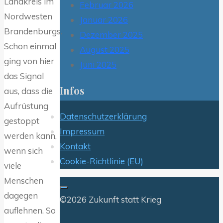
Landkreis im
Februar 2026
Nordwesten
Januar 2026
Brandenburgs.
Dezember 2025
Schon einmal
August 2025
ging von hier
Juni 2025
das Signal
Infos
aus, dass die
Aufrüstung
Datenschutzerklärung
gestoppt
Impressum
werden kann,
Kontakt
wenn sich
Cookie-Richtlinie (EU)
viele
Menschen
dagegen
©2026 Zukunft statt Krieg
auflehnen. So