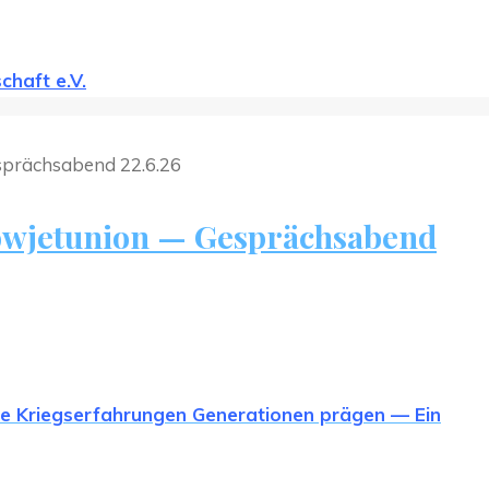
chaft e.V.
 Sowjetunion — Gesprächsabend
ie Kriegserfahrungen Generationen prägen — Ein