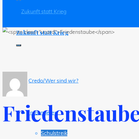
Zukunft statt Krieg
Credo/Wer sind wir?
Friedenstaub
Informieren
Schulstreik