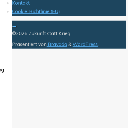
Kontakt
Cookie-Richtlinie (EU)
©2026 Zukunft statt Krieg
Präsentiert von
Bravada
&
WordPress
.
ng